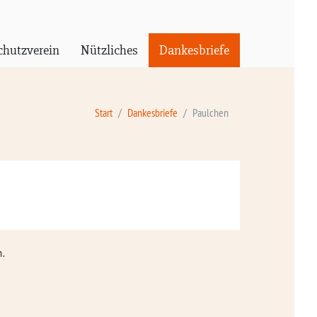
chutzverein
Nützliches
Dankesbriefe
Start
Dankesbriefe
Paulchen
n.