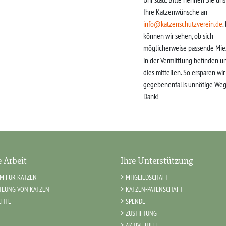
Ihre Katzenwünsche an
info@katzenschutzverein.de
.
können wir sehen, ob sich
möglicherweise passende Mie
in der Vermittlung befinden u
dies mitteilen. So ersparen wi
gegebenenfalls unnötige Weg
Dank!
 Arbeit
Ihre Unterstützung
IM FÜR KATZEN
MITGLIEDSCHAFT
TLUNG VON KATZEN
KATZEN-PATENSCHAFT
CHTE
SPENDE
ZUSTIFTUNG
AKTIVE HILFE