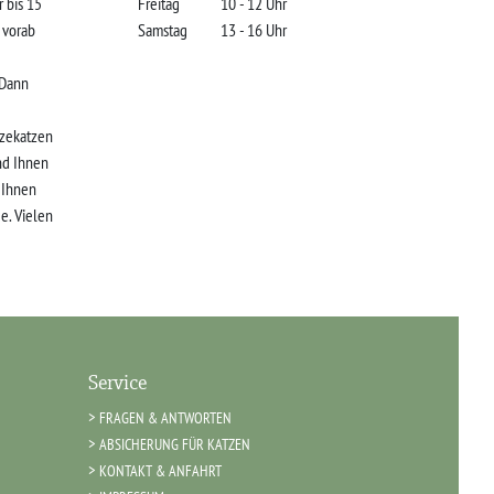
r bis 15
Freitag
10 - 12 Uhr
s vorab
Samstag
13 - 16 Uhr
 Dann
zekatzen
nd Ihnen
r Ihnen
e. Vielen
Service
FRAGEN & ANTWORTEN
ABSICHERUNG FÜR KATZEN
KONTAKT & ANFAHRT