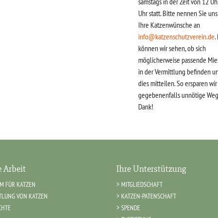
samstags in der Zeit von 12 Uh
Uhr statt. Bitte nennen Sie un
Ihre Katzenwünsche an
info@katzenschutzverein.de
.
können wir sehen, ob sich
möglicherweise passende Mie
in der Vermittlung befinden u
dies mitteilen. So ersparen wi
gegebenenfalls unnötige Weg
Dank!
 Arbeit
Ihre Unterstützung
IM FÜR KATZEN
MITGLIEDSCHAFT
TLUNG VON KATZEN
KATZEN-PATENSCHAFT
CHTE
SPENDE