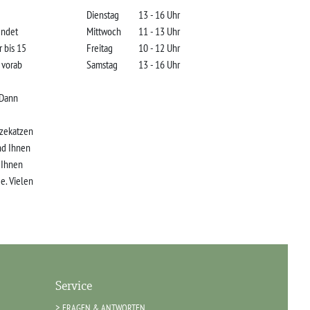
Dienstag
13 - 16 Uhr
indet
Mittwoch
11 - 13 Uhr
r bis 15
Freitag
10 - 12 Uhr
s vorab
Samstag
13 - 16 Uhr
 Dann
zekatzen
nd Ihnen
r Ihnen
e. Vielen
Service
FRAGEN & ANTWORTEN