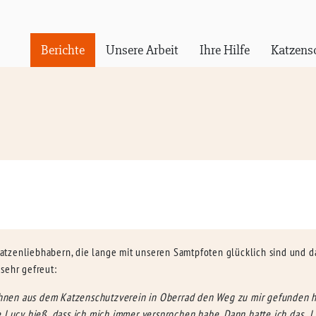
Berichte
Unsere Arbeit
Ihre Hilfe
Katzens
tzenliebhabern, die lange mit unseren Samtpfoten glücklich sind und das
sehr gefreut:
 Ihnen aus dem Katzenschutzverein in Oberrad den Weg zu mir gefunden h
 Lucy hieß, dass ich mich immer versprochen habe. Dann hatte ich das „Lu“