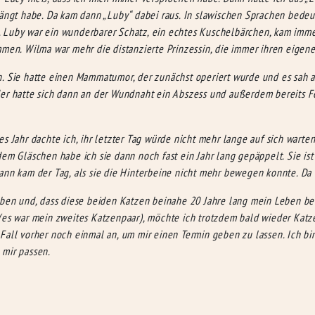
hängt habe. Da kam dann „Luby“ dabei raus. In slawischen Sprachen bedeut
ben. Luby war ein wunderbarer Schatz, ein echtes Kuschelbärchen, kam i
. Wilma war mehr die distanzierte Prinzessin, die immer ihren eigenen
. Sie hatte einen Mammatumor, der zunächst operiert wurde und es sah a
der hatte sich dann an der Wundnaht ein Abszess und außerdem bereits F
s Jahr dachte ich, ihr letzter Tag würde nicht mehr lange auf sich warten
dem Gläschen habe ich sie dann noch fast ein Jahr lang gepäppelt. Sie i
ann kam der Tag, als sie die Hinterbeine nicht mehr bewegen konnte. Da 
aben und, dass diese beiden Katzen beinahe 20 Jahre lang mein Leben ber
 (es war mein zweites Katzenpaar), möchte ich trotzdem bald wieder Kat
Fall vorher noch einmal an, um mir einen Termin geben zu lassen. Ich bin
 mir passen.