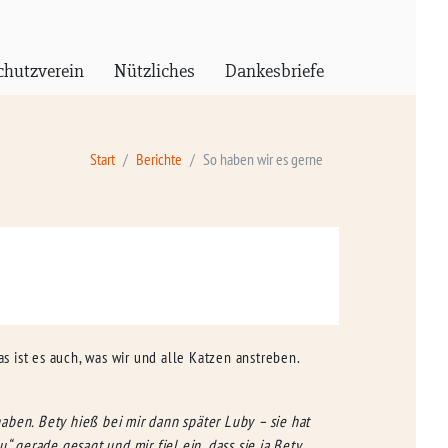
chutzverein
Nützliches
Dankesbriefe
Start
Berichte
So haben wir es gerne
 ist es auch, was wir und alle Katzen anstreben.
aben. Bety hieß bei mir dann später Luby – sie hat
 gerade gesagt und mir fiel ein, dass sie ja Bety