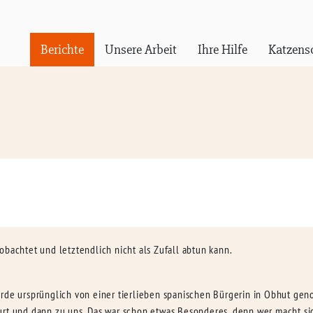
Berichte
Unsere Arbeit
Ihre Hilfe
Katzens
obachtet und letztendlich nicht als Zufall abtun kann.
urde ursprünglich von einer tierlieben spanischen Bürgerin in Obhut g
urt und dann zu uns. Das war schon etwas Besonderes, denn wer macht si