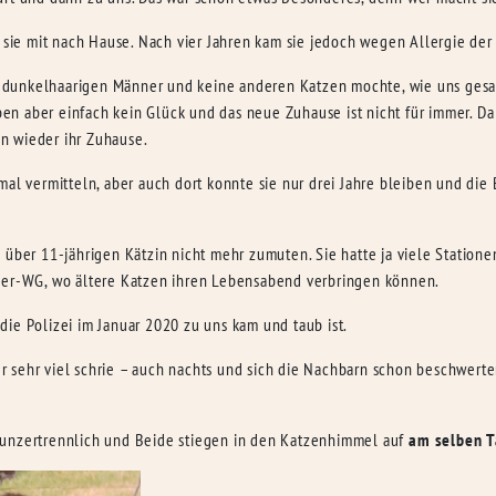
m sie mit nach Hause. Nach vier Jahren kam sie jedoch wegen Allergie der
dunkelhaarigen Männer und keine anderen Katzen mochte, wie uns gesagt
n aber einfach kein Glück und das neue Zuhause ist nicht für immer. Da 
n wieder ihr Zuhause.
mal vermitteln, aber auch dort konnte sie nur drei Jahre bleiben und di
 über 11-jährigen Kätzin nicht mehr zumuten. Sie hatte ja viele Statione
tner-WG, wo ältere Katzen ihren Lebensabend verbringen können.
h die Polizei im Januar 2020 zu uns kam und taub ist.
aber sehr viel schrie – auch nachts und sich die Nachbarn schon beschwer
 unzertrennlich und Beide stiegen in den Katzenhimmel auf
am selben 