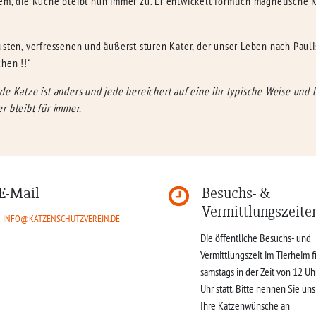
rem, die Küche bleibt nun immer zu. Er entwickelt förmlich magnetische
usten, verfressenen und äußerst sturen Kater, der unser Leben nach Pauli
chen !!“
e Katze ist anders und jede bereichert auf eine ihr typische Weise und l
r bleibt für immer.
E-Mail
Besuchs- &
Vermittlungszeite
INFO@KATZENSCHUTZVEREIN.DE
Die öffentliche Besuchs- und
Vermittlungszeit im Tierheim f
samstags in der Zeit von 12 Uh
Uhr statt. Bitte nennen Sie un
Ihre Katzenwünsche an