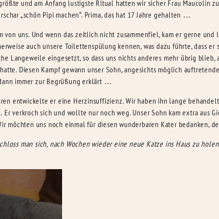
größte und am Anfang lustigste Ritual hatten wir sicher Frau Maucolin 
rschar „schön Pipi machen“. Prima, das hat 17 Jahre gehalten …
von uns. Und wenn das zeitlich nicht zusammenfiel, kam er gerne und li
rweise auch unsere Toilettenspülung kennen, was dazu führte, dass er 
e Langeweile eingesetzt, so dass uns nichts anderes mehr übrig blieb, al
 hatte. Diesen Kampf gewann unser Sohn, angesichts möglich auftretende
r dann immer zur Begrüßung erklärt …
Jahren entwickelte er eine Herzinsuffizienz. Wir haben ihn lange behande
. Er verkroch sich und wollte nur noch weg. Unser Sohn kam extra aus Gi
. Wir möchten uns noch einmal für diesen wunderbaren Kater bedanken, d
tschloss man sich, nach Wochen wieder eine neue Katze ins Haus zu hol