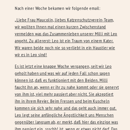
Nach einer Woche bekamen wir folgende email:
„Liebe Frau Maucolin, liebes Katzenschutzverein-Team,
wir wollten Ihnen mal einen kurzen Zwischenstand
vermelden was das Zusammenleben unserer Milli mit Leo
angeht. Zu allererst: Leo ist ein Traum von einem Kater.
Wir waren beide noch nie so verliebt in ein Haustier wie
wir es in Leo sind!
Es ist jetzt eine knappe Woche vergangen, seit wir Leo
geholt haben und was wir auf jeden Fall schon sagen
können ist, daß es funktioniert mit den Beiden. Milli
faucht ihn an, wenn er ihr zu nahe kommt oder sie genervt
von ihm ist, viel mehr passiert aber nicht. Sie akzeptiert
ihn in ihrem Revier. Beim Fressen und beim Kuscheln
kommen sie sich sehr nahe und das geht auch immer gut.
Leo legt seine anfängliche Ängstlichkeit uns Menschen
gegenüber langsam ab, er merkt, daß hier das einzige was
ihm passiert ein „ssschh! ist, wenn er etwas nicht darf. Das