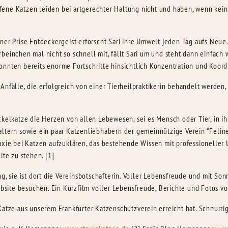
fene Katzen leiden bei artgerechter Haltung nicht und haben, wenn ke
ner Prise Entdeckergeist erforscht Sari ihre Umwelt jeden Tag aufs Neue.
beinchen mal nicht so schnell mit, fällt Sari um und steht dann einfach
nnten bereits enorme Fortschritte hinsichtlich Konzentration und Koord
Anfälle, die erfolgreich von einer Tierheilpraktikerin behandelt werde
ackelkatze die Herzen von allen Lebewesen, sei es Mensch oder Tier, in 
ltern sowie ein paar Katzenliebhabern der gemeinnützige Verein “Feline 
axie bei Katzen aufzuklären, das bestehende Wissen mit professioneller 
ite zu stehen. [1]
g, sie ist dort die Vereinsbotschafterin. Voller Lebensfreude und mit So
ebsite besuchen. Ein Kurzfilm voller Lebensfreude, Berichte und Fotos von
Katze aus unserem Frankfurter Katzenschutzverein erreicht hat. Schnurri