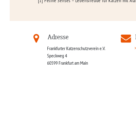
[1] Feline Senses – Lebensfreude für Katzen mit At
Adresse
Frankfurter Katzenschutzverein e.V.
Speckweg 4
60599
Frankfurt am Main