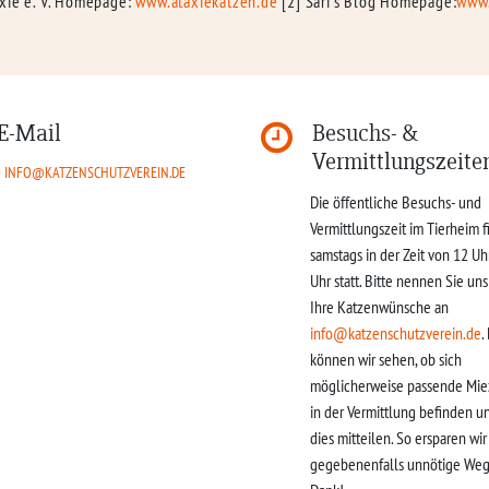
axie e. V. Homepage:
www.ataxiekatzen.de
[2] Sari’s Blog Homepage:
www.
E-Mail
Besuchs- &
Vermittlungszeite
INFO@KATZENSCHUTZVEREIN.DE
Die öffentliche Besuchs- und
Vermittlungszeit im Tierheim f
samstags in der Zeit von 12 Uh
Uhr statt. Bitte nennen Sie un
Ihre Katzenwünsche an
info@katzenschutzverein.de
.
können wir sehen, ob sich
möglicherweise passende Mie
in der Vermittlung befinden u
dies mitteilen. So ersparen wi
gegebenenfalls unnötige Weg