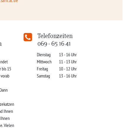
saricat.de
Telefonzeiten
n
069 - 65 16 41
Dienstag
13 - 16 Uhr
indet
Mittwoch
11 - 13 Uhr
r bis 15
Freitag
10 - 12 Uhr
s vorab
Samstag
13 - 16 Uhr
 Dann
zekatzen
nd Ihnen
r Ihnen
e. Vielen