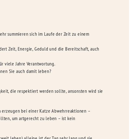
mehr summieren sich im Laufe der Zeit zu einem
rt Zeit, Energie, Geduld und die Bereitschaft, auch
ür viele Jahre Verantwortung.
nnen Sie auch damit leben?
keit, die respektiert werden sollte, ansonsten wird sie
n erzeugen bei einer Katze Abwehrreaktionen –
lten, um artgerecht zu leben – ist kein
eit leben) alleine ist der Tag sehr lang und sie