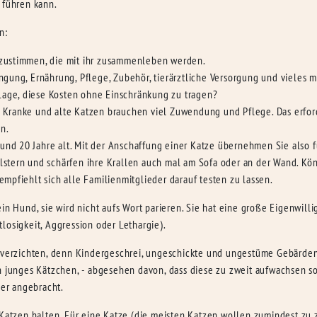
 führen kann.
n:
 zustimmen, die mit ihr zusammenleben werden.
ngung, Ernährung, Pflege, Zubehör, tierärztliche Versorgung und vieles 
r Lage, diese Kosten ohne Einschränkung zu tragen?
 Kranke und alte Katzen brauchen viel Zuwendung und Pflege. Das erforde
n.
nd 20 Jahre alt. Mit der Anschaffung einer Katze übernehmen Sie also f
lstern und schärfen ihre Krallen auch mal am Sofa oder an der Wand. Kö
empfiehlt sich alle Familienmitglieder darauf testen zu lassen.
n Hund, sie wird nicht aufs Wort parieren. Sie hat eine große Eigenwillig
losigkeit, Aggression oder Lethargie).
ze verzichten, denn Kindergeschrei, ungeschickte und ungestüme Gebärde
n junges Kätzchen, - abgesehen davon, dass diese zu zweit aufwachsen sol
ser angebracht.
Katzen halten. Für eine Katze (die meisten Katzen wollen zumindest zu zw