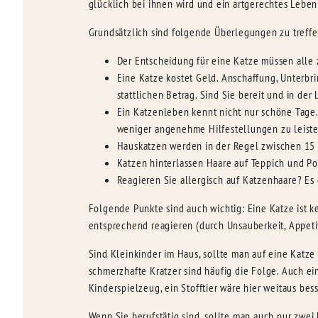
glücklich bei ihnen wird und ein artgerechtes Leben
Grundsätzlich sind folgende Überlegungen zu treffe
Der Entscheidung für eine Katze müssen alle
Eine Katze kostet Geld. Anschaffung, Unterbri
stattlichen Betrag. Sind Sie bereit und in de
Ein Katzenleben kennt nicht nur schöne Tage.
weniger angenehme Hilfestellungen zu leiste
Hauskatzen werden in der Regel zwischen 15 u
Katzen hinterlassen Haare auf Teppich und Po
Reagieren Sie allergisch auf Katzenhaare? Es 
Folgende Punkte sind auch wichtig: Eine Katze ist kei
entsprechend reagieren (durch Unsauberkeit, Appetit
Sind Kleinkinder im Haus, sollte man auf eine Kat
schmerzhafte Kratzer sind häufig die Folge. Auch ei
Kinderspielzeug, ein Stofftier wäre hier weitaus bes
Wenn Sie berufstätig sind, sollte man auch nur zwei 