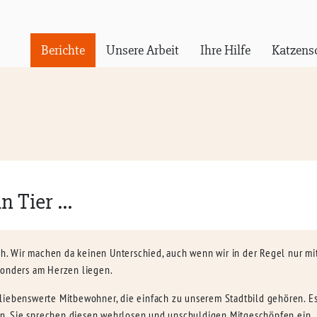
Berichte
Unsere Arbeit
Ihre Hilfe
Katzens
 Tier ...
 Wir machen da keinen Unterschied, auch wenn wir in der Regel nur mit 
sonders am Herzen liegen.
iebenswerte Mitbewohner, die einfach zu unserem Stadtbild gehören. Es g
tten. Sie sprechen diesen wehrlosen und unschuldigen Mitgeschöpfen ein 