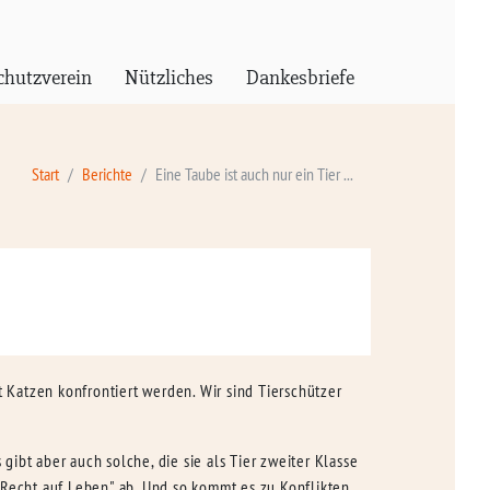
chutzverein
Nützliches
Dankesbriefe
Start
Berichte
Eine Taube ist auch nur ein Tier ...
Katzen konfrontiert werden. Wir sind Tierschützer
ibt aber auch solche, die sie als Tier zweiter Klasse
„Recht auf Leben" ab. Und so kommt es zu Konflikten