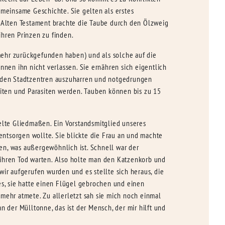
meinsame Geschichte. Sie gelten als erstes
m Alten Testament brachte die Taube durch den Ölzweig
ihren Prinzen zu finden.
 mehr zurückgefunden haben) und als solche auf die
en ihn nicht verlassen. Sie ernähren sich eigentlich
in den Stadtzentren auszuharren und notgedrungen
eiten und Parasiten werden. Tauben können bis zu 15
pelte Gliedmaßen. Ein Vorstandsmitglied unseres
 entsorgen wollte. Sie blickte die Frau an und machte
en, was außergewöhnlich ist. Schnell war der
uf ihren Tod warten. Also holte man den Katzenkorb und
 wir aufgerufen wurden und es stellte sich heraus, die
es, sie hatte einen Flügel gebrochen und einen
t mehr atmete. Zu allerletzt sah sie mich noch einmal
n der Mülltonne, das ist der Mensch, der mir hilft und