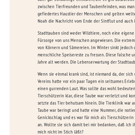
zwischen Tierfreunden und Taubenfeinden, was man 
gefiedertes Haustier der Menschen und gelten weltw
Noah die Nachricht vom Ende der Sintflut und auch i
Stadttauben sind weder Wildtiere, noch eine eigene 
Fürsorge von uns Menschen angewiesen. Die extrem s
von Körnern und Sämereien. Im Winter sinkt jedoch 
menschliche Speisereste zu fressen. Diese falsche u
Jahre alt werden. Die Lebenserwartung der Stadttaube
Wenn sie einmal krank sind, ist niemand da, der sic
Vereins hatte vor ein paar Tagen ein seltsames Erle
einen gurrenden Laut. Was sollte das wohl bedeuten
Tierschützerin klar, diese Taube war verletzt und k
setzte das Tier behutsam hinein. Die Tierklinik war a
Taube war beringt und hatte eine Nummer, die notier
Genickschlag und es war für mich als Tierschützerin 
an. Wollte sie sich damit bei mir bedanken, daß ich
mich nicht im Stich läßt?