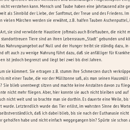
nicht verstehen kann. Mensch und Taube haben eine jahrtausend alte ge
eit als Sinnbild der Liebe, der Sanftmut, der Treue und des Friedens. I
n vielen Märchen werden sie erwähnt, z.B. halfen Tauben Aschenputtel, 
Art, sie sind verwilderte Haustiere (oftmals auch Brieftauben, die nicht
tandorttreuen Tiere sind an ihren Lebensraum „Stadt" gebunden und könn
das Nahrungsangebot auf Null und der Hunger treibt sie ständig dazu, 
nd oft auch zu wenige Nahrung führt dazu, daß sie anfälliger für Krankh
n ist jedoch begrenzt und liegt bei zwei bis drei Jahren.
h um sie kümmert. Sie ertragen z.B. stumm ihre Schmerzen durch verkrüp
bnis mit einer Taube, die vor der Mülltonne saß, als man seinen Hausmüll
? Sie blieb unentwegt sitzen und machte keine Anstalten davon zu flieg
onnte nicht mehr fliegen. Aber, hier konnte sie auch nicht bleiben und a
uch nicht weit und so brachte man sie dorthin. Es dauerte eine Weile, bis
t wurde. Letztendlich wurde das Tier erlöst, im wahrsten Sinne des Wort
selbstverständlich, daß ich dabei blieb, bis sie nach der Euthanasie nich
 ihr geholfen habe und nicht einfach weggegangen bin? Spürte sie schon a