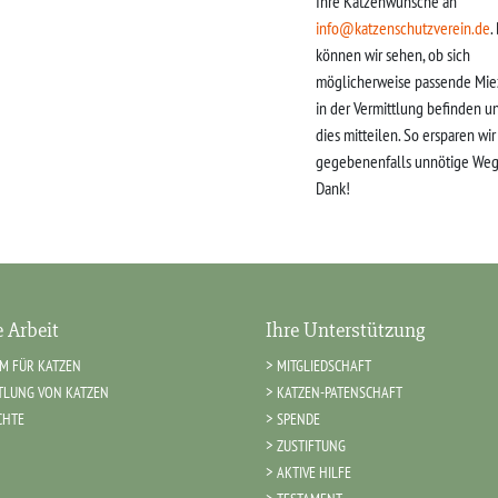
Ihre Katzenwünsche an
info@katzenschutzverein.de
.
können wir sehen, ob sich
möglicherweise passende Mie
in der Vermittlung befinden u
dies mitteilen. So ersparen wi
gegebenenfalls unnötige Weg
Dank!
 Arbeit
Ihre Unterstützung
IM FÜR KATZEN
MITGLIEDSCHAFT
TLUNG VON KATZEN
KATZEN-PATENSCHAFT
CHTE
SPENDE
ZUSTIFTUNG
AKTIVE HILFE